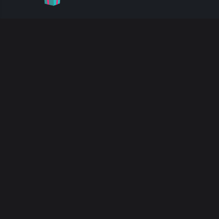
Casino de Saint-Gilles-Croix-de-Vie
CRYPTOMONNAIE