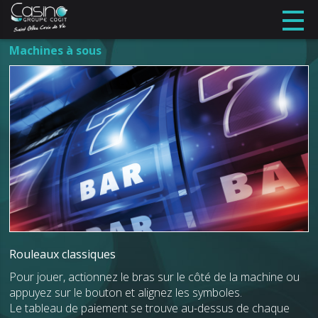
Machines à sous
Rouleaux classiques
Pour jouer, actionnez le bras sur le côté de la machine ou
appuyez sur le bouton et alignez les symboles.
Le tableau de paiement se trouve au-dessus de chaque